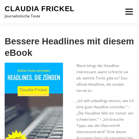
Zum
CLAUDIA FRICKEL
Inhalt
Menü
springen
Journalistische Texte
WAS ICH BIETE
MEINE REFERENZEN
Bessere Headlines mit diesem
eBook
TEXT-COACH
IMPRESSUM UND KONTAKT
Wann klingt die Headline
interessant, wann schreckt sie
ab, welche Tricks gibt es? Das
DATENSCHUTZ
eBook
Headlines,
die zünden
verrät es.
„Ich will unbedingt wissen, wie ich
eine gute Headline schreibe.“ –
„Die Headline fällt mir immer am
schwersten.“ – „Ich brauche
Tipps, wie die Überschrift
interessant wird.“ Eine dieser
Aussagen höre ich garantiert bei