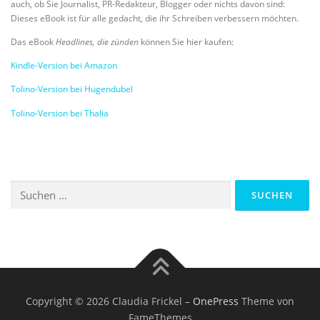
auch, ob Sie Journalist, PR-Redakteur, Blogger oder nichts davon sind:
Dieses eBook ist für alle gedacht, die ihr Schreiben verbessern möchten.
Das eBook
Headlines, die zünden
können Sie hier kaufen:
Kindle-Version bei Amazon
Tolino-Version bei Hugendubel
Tolino-Version bei Thalia
Suchen
nach:
Copyright © 2026 Claudia Frickel
–
OnePress
Theme von
FameThemes