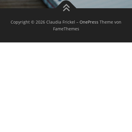
Copyright © 2026 Claudia Frickel
–
OnePress
Theme von
FameThemes